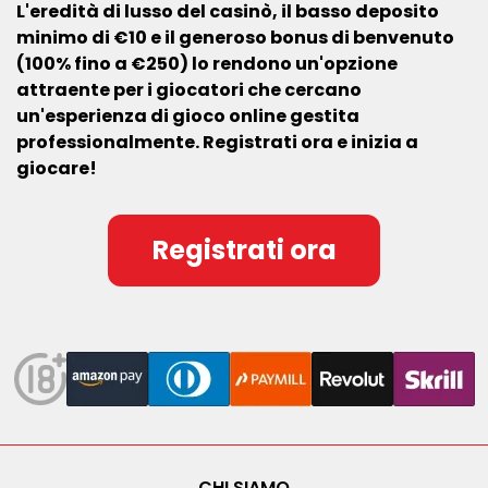
L'eredità di lusso del casinò, il basso deposito
minimo di €10 e il generoso bonus di benvenuto
(100% fino a €250) lo rendono un'opzione
attraente per i giocatori che cercano
un'esperienza di gioco online gestita
professionalmente. Registrati ora e inizia a
giocare!
Registrati ora
CHI SIAMO