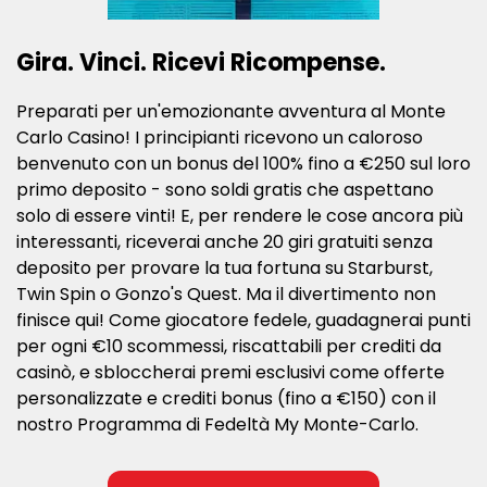
Gira. Vinci. Ricevi Ricompense.
Preparati per un'emozionante avventura al Monte
Carlo Casino! I principianti ricevono un caloroso
benvenuto con un bonus del 100% fino a €250 sul loro
primo deposito - sono soldi gratis che aspettano
solo di essere vinti! E, per rendere le cose ancora più
interessanti, riceverai anche 20 giri gratuiti senza
deposito per provare la tua fortuna su Starburst,
Twin Spin o Gonzo's Quest. Ma il divertimento non
finisce qui! Come giocatore fedele, guadagnerai punti
per ogni €10 scommessi, riscattabili per crediti da
casinò, e sbloccherai premi esclusivi come offerte
personalizzate e crediti bonus (fino a €150) con il
nostro Programma di Fedeltà My Monte-Carlo.